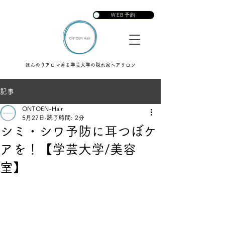
ONTOEN.Hair
WEB予約
ほんのりアロマ香る学芸大学の隠れ家ヘアサロン
記事
ONTOEN-Hair
5月27日
読了時間: 2分
シミ・シワ予防に耳つぼケ
アを！【学芸大学/美容
室】