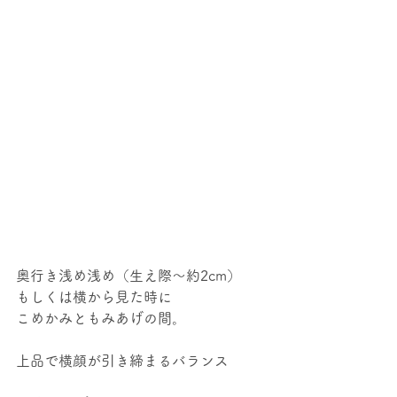
奥行き浅め浅め（生え際～約2cm）
もしくは横から見た時に
こめかみともみあげの間。
上品で横顔が引き締まるバランス