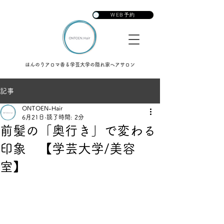
ONTOEN.Hair
WEB予約
ほんのりアロマ香る学芸大学の隠れ家ヘアサロン
記事
ONTOEN-Hair
6月21日
読了時間: 2分
前髪の「奥行き」で変わる
印象 【学芸大学/美容
室】