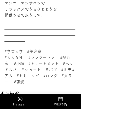
マンツーマンサロンで
リラックスできるひとときを
提供させて頂きます。
___________________________________
___________________________________
__________
#学芸大学
#美容室
#大人女性
#マンツーマン
#隠れ
家
#小顔
#トリートメント
#ヘッ
ドスパ
　＃ショート　＃ボブ　
#ミディ
アム
#セミロング
#ロング
#カラ
ー
#前髪
Instagram
WEB予約