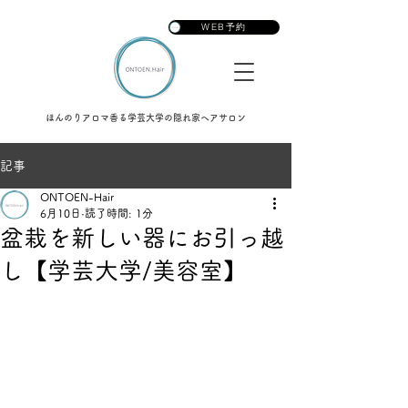
ONTOEN.Hair
WEB予約
ほんのりアロマ香る学芸大学の隠れ家ヘアサロン
記事
ONTOEN-Hair
6月10日
読了時間: 1分
盆栽を新しい器にお引っ越
し【学芸大学/美容室】